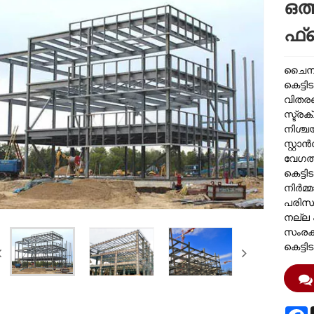
ഒത്
ഫ്ര
ചൈനയി
കെട്ടി
വിതരണ
സ്ട്രക
നിശ്ച
സ്റ്റ
വേഗത്
കെട്ട
നിർമ്
പരിസ്
നല്ല 
സംരക്
കെട്ട
F