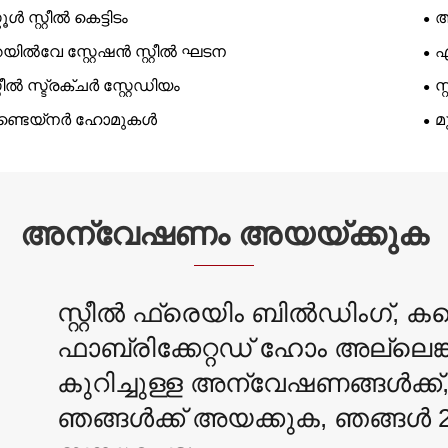
കൂൾ സ്റ്റീൽ കെട്ടിടം
ആ
യിൽവേ സ്റ്റേഷൻ സ്റ്റീൽ ഘടന
എ
റ്റീൽ സ്ട്രക്ചർ സ്റ്റേഡിയം
സ
ണ്ടെയ്നർ ഹോമുകൾ
മ
അന്വേഷണം അയയ്ക്കുക
സ്റ്റീൽ ഫ്രെയിം ബിൽഡിംഗ്, കണ
ഫാബ്രിക്കേറ്റഡ് ഹോം അല്ലെങ്ക
കുറിച്ചുള്ള അന്വേഷണങ്ങൾക്ക
ഞങ്ങൾക്ക് അയക്കുക, ഞങ്ങൾ 2