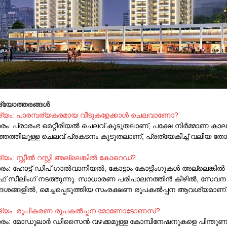
്യോത്തരങ്ങൾ
്യം: പാരമ്പര്യകരമായ വീടുകളേക്കാൾ ചെലവാണോ?
രം: പ്രാരംഭ മെറ്റീരിയൽ ചെലവ് കൂടുതലാണ്, പക്ഷേ നിർമ്മാണ കാലയ
്തത്തിലുള്ള ചെലവ് പ്രകടനം കൂടുതലാണ്, പ്രത്യേകിച്ച് വലിയ ത
യം: സ്റ്റീൽ റസ്റ്റി അല്ലെങ്കിൽ കോറെഡ്?
തരം: ഹോട്ട്-ഡിപ് ഗാൽവാനിയൽ, കോട്ടാം കോട്ടിംഗുകൾ അല്ലെങ്കിൽ
ൂഫ് സീലിംഗ് നടത്തുന്നു. സാധാരണ പരിപാലനത്തിൻ കീഴിൽ, സേവന 
ദേശങ്ങളിൽ, മെച്ചപ്പെടുത്തിയ സംരക്ഷണ രൂപകൽപ്പന ആവശ്യമാണ്
്യം: രൂപീകരണ രൂപകൽപ്പന മോണോടോണസ്?
തരം: മോഡുലാർ ഡിസൈൻ വഴക്കമുള്ള കോമ്പിനേഷനുകളെ പിന്തുണയ്ക്