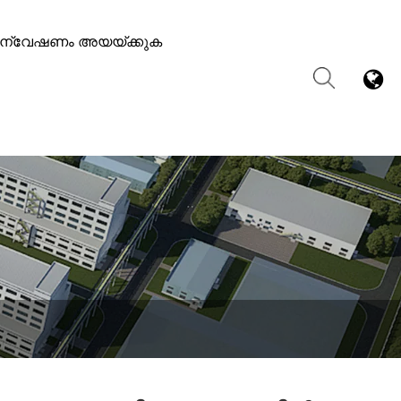
്വേഷണം അയയ്ക്കുക