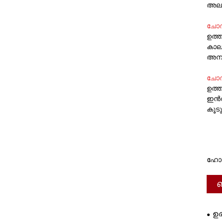
അലങ
ചോദ
ഉത്
കാലയ
അനു
ചോദ
ഉത്
ഇൻസ
കൂട
ഹോട്
ബ
ഉര