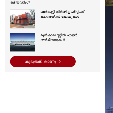
മുൻകൂട്ടി നിർമ്മിച്ച ഷിപ്പിംഗ്
കണ്ടെയ്നർ ഹോമുകൾ
മുൻകാല സ്റ്റീൽ എയർ
ടെർമിനലുകൾ
കൂടുതൽ കാണു