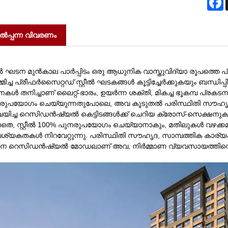
ൽപ്പന്ന വിവരണം
റീൽ ഘടന മുൻകാല പാർപ്പിടം ഒരു ആധുനിക വാസ്തുവിദ്യാ രൂപത്തെ പ്രത
്മിച്ച പ്രീഫർസൈറ്റഡ് സ്റ്റീൽ ഘടകങ്ങൾ കൂട്ടിച്ചേർക്കുകയും ബന്ധി
ൾ തനിച്ചാണ് ലൈറ്റ്-ഭാരം, ഉയർന്ന ശക്തി, മികച്ച ഭൂകമ്പ പ്രകടനം
രുപയോഗം ചെയ്യുന്നതുപോലെ, അവ കൂടുതൽ പരിസ്ഥിതി സൗഹൃദമാണ്
്ചയിച്ച റെസിഡൻഷ്യൽ കെട്ടിടങ്ങൾക്ക് ചെറിയ ക്രോസ്-സെക്ഷന
ാതെ, സ്റ്റീൽ 100% പുനരുപയോഗം ചെയ്യാനാകും, മതിലുകൾ വഴക്കമു
്യകതകൾ നിറവേറ്റുന്നു. പരിസ്ഥിതി സൗഹൃദ, സാമ്പത്തിക കാര്യ
ന റെസിഡൻഷ്യൽ മോഡലാണ് അവ, നിർമ്മാണ വ്യവസായത്തിന്റെ പരി