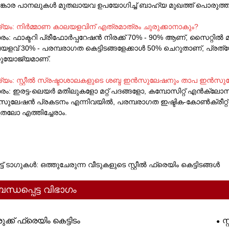
്കാര പാനലുകൾ മുതലായവ ഉപയോഗിച്ച് ബാഹ്യ മുഖത്ത് പൊരുത്തപ്
്യം: നിർമ്മാണ കാലയളവിന് എത്രമാത്രം ചുരുക്കാനാകും?
തരം: ഫാക്ടറി പ്രീഫോർപ്പറേഷൻ നിരക്ക് 70% - 90% ആണ്, സൈറ്റിൽ
ളവ് 30% - പരമ്പരാഗത കെട്ടിടങ്ങളേക്കാൾ 50% ചെറുതാണ്, പ്രത്യേ
യോജ്യമാണ്.
്യം: സ്റ്റീൽ സ്രഷ്ടാശാലകളുടെ ശബ്ദ ഇൻസുലേഷനും താപ ഇൻസ
തരം: ഇരട്ട-ലെയർ മതിലുകളോ മറ്റ് പദങ്ങളോ, കമ്പോസിറ്റ് എൻ
ുലേഷൻ പ്രകടനം എന്നിവയിൽ, പരമ്പരാഗത ഇഷ്ടിക-കോൺക്രീറ്റ് ക
ുതലോ എത്തിച്ചേരാം.
ട് ടാഗുകൾ: ഒത്തുചേരുന്ന വീടുകളുടെ സ്റ്റീൽ ഫ്രെയിം കെട്ടിടങ്ങൾ
ന്ധപ്പെട്ട വിഭാഗം
ുക്ക് ഫ്രെയിം കെട്ടിടം
സ