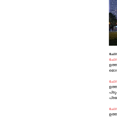
ചോദ
ചോദ
ഉത്ത
മൊത
ചോദ്
ഉത്
പ്ര
പ്ര
ചോദ
ഉത്