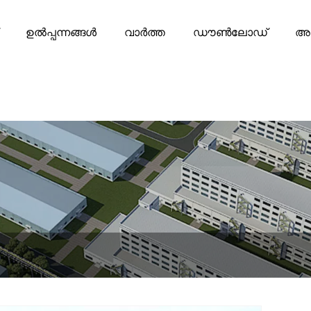
ഉൽപ്പന്നങ്ങൾ
വാർത്ത
ഡൗൺലോഡ്
അന