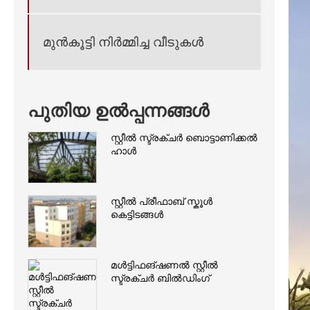
മുൻകൂട്ടി നിർമ്മിച്ച വീടുകൾ
പുതിയ ഉൽപ്പന്നങ്ങൾ
സ്റ്റീൽ സ്ട്രക്ചർ ബൊട്ടാണിക്കൽ
ഹാൾ
സ്റ്റീൽ പ്രീഫാബ് സ്കൂൾ
കെട്ടിടങ്ങൾ
മൾട്ടിഫങ്ഷണൽ സ്റ്റീൽ
സ്ട്രക്ചർ ബിൽഡിംഗ്