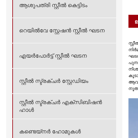
ആശുപത്രി സ്റ്റീൽ കെട്ടിടം
ഉ
റെയിൽവേ സ്റ്റേഷൻ സ്റ്റീൽ ഘടന
സ്റ്
നിർമ
എയർപോർട്ട് സ്റ്റീൽ ഘടന
ഘടനക
പുന
നിശ
കൂട
സ്റ്റീൽ സ്ട്രക്ചർ സ്റ്റേഡിയം
ആവശ
നൂത
സ്റ്റീൽ സ്ട്രക്ചർ എക്സിബിഷൻ
ഹാൾ
കണ്ടെയ്നർ ഹോമുകൾ