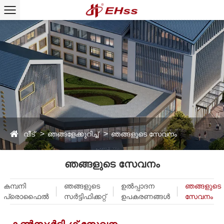
വീട്
ഞങ്ങളേക്കുറിച്ച്
ഞങ്ങളുടെ സേവനം
ഞങ്ങളുടെ സേവനം
കമ്പനി
ഞങ്ങളുടെ
ഉൽപ്പാദന
ഞങ്ങളുടെ
പ്രൊഫൈൽ
സർട്ടിഫിക്കറ്റ്
ഉപകരണങ്ങൾ
സേവനം