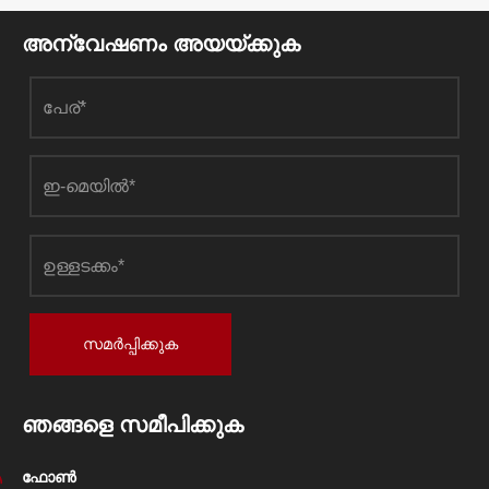
അന്വേഷണം അയയ്ക്കുക
സമർപ്പിക്കുക
ഞങ്ങളെ സമീപിക്കുക
ഫോൺ