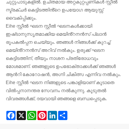
ചുറ്റുപാടുകളിൽ. ഉചിതമായ അറ്റകുറ്റപ്പണികൾ സ്റ്റീൽ
സ്ട്രക്ചർ കെട്ടിടത്തിൻ്റെ ഉപയോഗ ആയുസ്സ്
വൈകിപ്പിക്കും.
Eihe സ്റ്റീൽ ഘടന സ്റ്റീൽ ഘടനകൾക്കായി
ഇഷ്‌ടാനുസൃതമാക്കിയ മെയിൻ്റനൻസ് പ്ലാൻ
രൂപകൽപ്പന ചെയ്യും. ഞങ്ങൾ നിങ്ങൾക്ക് കുറച്ച്
മെയിൻ്റനൻസ് അറിവ് നൽകും. ഉരുക്ക് ഘടന
കെട്ടിടത്തിന്, തീയും നാശന പ്രതിരോധവും
മോശമാണ്. ഞങ്ങളുടെ ഉപഭോക്താക്കൾക്ക് ഞങ്ങൾ
ആൻറി കോറോഷൻ, അഗ്നി ചികിത്സ എന്നിവ നൽകും.
Eihe സ്റ്റീൽ ഘടന നിങ്ങളുടെ പങ്കാളിയാണ് കൂടാതെ
വിൽപ്പനാനന്തര സേവനം നൽകുന്നു. കൂടുതൽ
വിവരങ്ങൾക്ക്, ദയവായി ഞങ്ങളെ ബന്ധപ്പെടുക.
Facebook
X
WhatsApp
Pinterest
LinkedIn
Share