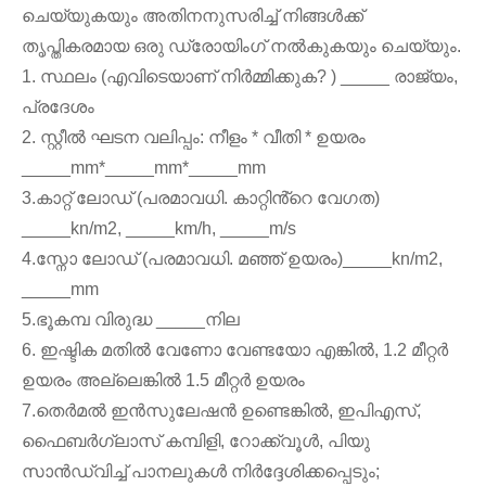
ചെയ്യുകയും അതിനനുസരിച്ച് നിങ്ങൾക്ക്
തൃപ്തികരമായ ഒരു ഡ്രോയിംഗ് നൽകുകയും ചെയ്യും.
1. സ്ഥലം (എവിടെയാണ് നിർമ്മിക്കുക? ) _____ രാജ്യം,
പ്രദേശം
2. സ്റ്റീൽ ഘടന വലിപ്പം: നീളം * വീതി * ഉയരം
_____mm*_____mm*_____mm
3.കാറ്റ് ലോഡ് (പരമാവധി. കാറ്റിൻ്റെ വേഗത)
_____kn/m2, _____km/h, _____m/s
4.സ്നോ ലോഡ് (പരമാവധി. മഞ്ഞ് ഉയരം)_____kn/m2,
_____mm
5.ഭൂകമ്പ വിരുദ്ധ _____നില
6. ഇഷ്ടിക മതിൽ വേണോ വേണ്ടയോ എങ്കിൽ, 1.2 മീറ്റർ
ഉയരം അല്ലെങ്കിൽ 1.5 മീറ്റർ ഉയരം
7.തെർമൽ ഇൻസുലേഷൻ ഉണ്ടെങ്കിൽ, ഇപിഎസ്,
ഫൈബർഗ്ലാസ് കമ്പിളി, റോക്ക്വൂൾ, പിയു
സാൻഡ്വിച്ച് പാനലുകൾ നിർദ്ദേശിക്കപ്പെടും;