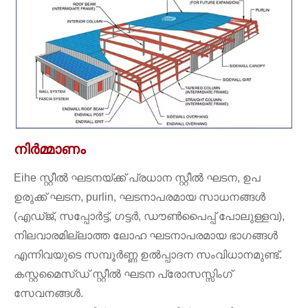
നിർമ്മാണം
Eihe സ്റ്റീൽ ഘടനയ്ക്ക് പ്രധാന സ്റ്റീൽ ഘടന, ഉപ
ഉരുക്ക് ഘടന, purlin, ഘടനാപരമായ സാധനങ്ങൾ
(എഡ്ജ്, സപ്പോർട്ട്, ഗട്ടർ, ഡൗൺപൈപ്പ് പോലുള്ളവ),
നിലവാരമില്ലാത്ത ലോഹ ഘടനാപരമായ ഭാഗങ്ങൾ
എന്നിവയുടെ സമ്പൂർണ്ണ ഉൽപ്പാദന സംവിധാനമുണ്ട്.
കസ്റ്റമൈസ്ഡ് സ്റ്റീൽ ഘടന പ്രോസസ്സിംഗ്
സേവനങ്ങൾ.