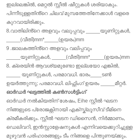
ഇല്ലെങ്കിൽ, മെറ്റൽ സ്റ്റീൽ ഷീറ്റുകൾ ശരിയാകും.
പിന്നീടുള്ളതിൻ്റെ ചിലവ് മുമ്പത്തേതിനേക്കാൾ വളരെ
കുറവായിരിക്കും.
8.വാതിലിൻ്റെ അളവും വലുപ്പവും _____യൂണിറ്റുകൾ,
_____(വീതി)mm*_____(ഉയരം)mm
9 .ജാലകത്തിൻ്റെ അളവും വലിപ്പവും
_____യൂണിറ്റുകൾ, _____(വീതി)mm*_____(ഉയരം)mm
8. ക്രെയിൻ ആവശ്യമുണ്ടോ ഇല്ലയോ എങ്കിൽ,
_____ യൂണിറ്റുകൾ, പരമാവധി. ഭാരം____ടൺ
ഉയർത്തുന്നു; പരമാവധി. ലിഫ്റ്റിംഗ് ഉയരം _____മീറ്റർ.
ഓർഡർ ഘട്ടത്തിൽ കൺസൾട്ടിംഗ്
ഓർഡർ നൽകിയതിന് ശേഷം, Eihe സ്റ്റീൽ ഘടന
നിങ്ങളുടെ പ്രോജക്റ്റിനായി എക്സ്ക്ലൂസീവ് ടീമിനെ
ക്രമീകരിക്കും. സ്റ്റീൽ ഘടന ഡിസൈൻ, നിർമ്മാണം,
ഡെലിവറി, ഇൻസ്റ്റാളേഷനുകൾ എന്നിവയെക്കുറിച്ചുള്ള
മുഴുവൻ പരിഹാരങ്ങളും ടീം നിങ്ങളെ പിന്തുണയ്ക്കും.