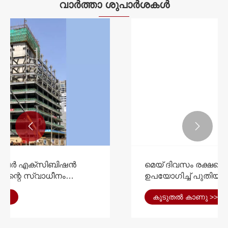
വാർത്താ ശുപാർശകൾ


മെയ് ദിവസം രക്ഷപ്പെടൽ: ഐഇഹെ
ഉപയോഗിച്ച് പുതിയ സിറ്റി
ലാൻഡ്മാർക്കുകൾ കണ്ടെത്തുക
കൂടുതൽ കാണു >>