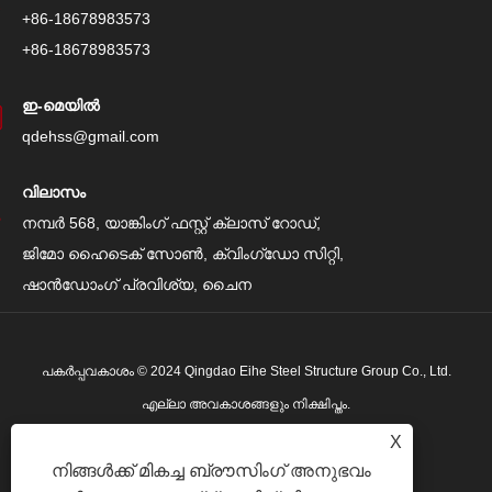
+86-18678983573
+86-18678983573
ഇ-മെയിൽ
qdehss@gmail.com
വിലാസം
നമ്പർ 568, യാങ്കിംഗ് ഫസ്റ്റ് ക്ലാസ് റോഡ്,
ജിമോ ഹൈടെക് സോൺ, ക്വിംഗ്‌ഡോ സിറ്റി,
ഷാൻഡോംഗ് പ്രവിശ്യ, ചൈന
പകർപ്പവകാശം © 2024 Qingdao Eihe Steel Structure Group Co., Ltd.
എല്ലാ അവകാശങ്ങളും നിക്ഷിപ്തം.
Links
|
Sitemap
|
RSS
|
XML
|
സ്വകാര്യതാ നയം
|
X
നിങ്ങൾക്ക് മികച്ച ബ്രൗസിംഗ് അനുഭവം