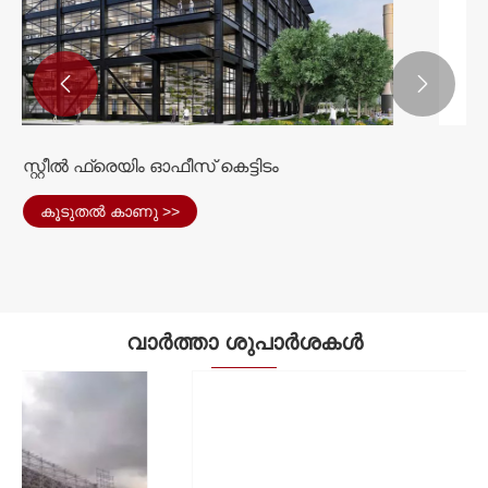


പ്രീ-എഞ്ചിനീയറിംഗ് മെറ്റൽ കെട്ടിടങ്ങൾ
കൂടുതൽ കാണു >>
വാർത്താ ശുപാർശകൾ