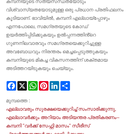
കമ്പനിയുടെ സത്യസന്ധതയോടും
വിശ്വാസ്യതയോടുമുള്ള ഒരു പ്രധാന പ്രതിഫലനം
കൂടിയാണ്. ഭാവിയിൽ, കമ്പനി എല്ലായ്പ്പോഴും
എന്നപോലെ, സമഗ്രതയുടെ കോഡ്
ഉയർത്തിപ്പിടിക്കുകയും ഉൽപ്പന്നത്തിൻ്റെ
ഗുണനിലവാരവും സമഗ്രതയെക്കുറിച്ചുള്ള
അവബോധവും നിരന്തരം മെച്ചപ്പെടുത്തുകയും
കമ്പനിയുടെ മികച്ച വികസനത്തിന് ശക്തമായ
അടിത്തറയിടുകയും ചെയ്യും.
Facebook
X
WhatsApp
Pinterest
LinkedIn
Share
മുമ്പത്തെ :
എല്ലാവരും സുരക്ഷയെക്കുറിച്ച് സംസാരിക്കുന്നു,
എല്ലാവർക്കും അറിയാം അടിയന്തര പ്രതികരണം--
കമ്പനി "വർക്ക് സേഫ്റ്റി മാസം" സീരീസ്