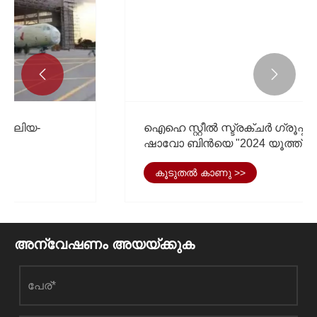


ഐഹെ സ്റ്റീൽ സ്ട്രക്ചർ ഗ്രൂപ്പിൻ്റെ
ഷാവോ ബിൻയെ "2024 യൂത്ത് റോൾ
മോഡൽ ഇൻ കൺസ്ട്രക്ഷൻ സ്റ്റീൽ
കൂടുതൽ കാണു >>
സ്ട്രക്ചർ ഇൻഡസ്ട്രി" എന്ന ബഹുമതി
നേടി.
അന്വേഷണം അയയ്ക്കുക