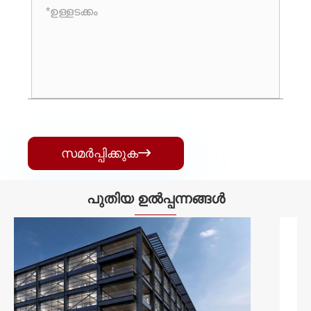
സമർപ്പിക്കുക

പുതിയ ഉൽപ്പന്നങ്ങൾ