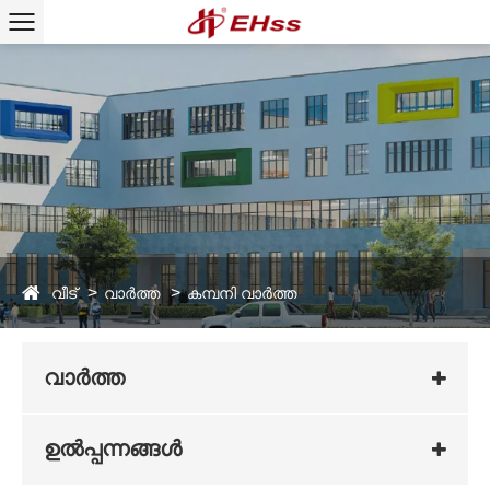
വീട്
വാർത്ത
കമ്പനി വാർത്ത
വാർത്ത
ഉൽപ്പന്നങ്ങൾ