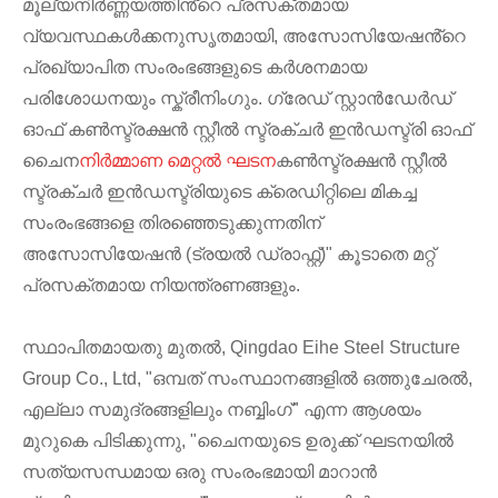
മൂല്യനിർണ്ണയത്തിൻ്റെ പ്രസക്തമായ
വ്യവസ്ഥകൾക്കനുസൃതമായി, അസോസിയേഷൻ്റെ
പ്രഖ്യാപിത സംരംഭങ്ങളുടെ കർശനമായ
പരിശോധനയും സ്ക്രീനിംഗും. ഗ്രേഡ് സ്റ്റാൻഡേർഡ്
ഓഫ് കൺസ്ട്രക്ഷൻ സ്റ്റീൽ സ്ട്രക്ചർ ഇൻഡസ്ട്രി ഓഫ്
ചൈന
നിർമ്മാണ മെറ്റൽ ഘടന
കൺസ്ട്രക്ഷൻ സ്റ്റീൽ
സ്ട്രക്ചർ ഇൻഡസ്ട്രിയുടെ ക്രെഡിറ്റിലെ മികച്ച
സംരംഭങ്ങളെ തിരഞ്ഞെടുക്കുന്നതിന്
അസോസിയേഷൻ (ട്രയൽ ഡ്രാഫ്റ്റ്)" കൂടാതെ മറ്റ്
പ്രസക്തമായ നിയന്ത്രണങ്ങളും.
സ്ഥാപിതമായതു മുതൽ, Qingdao Eihe Steel Structure
Group Co., Ltd, "ഒമ്പത് സംസ്ഥാനങ്ങളിൽ ഒത്തുചേരൽ,
എല്ലാ സമുദ്രങ്ങളിലും നബ്ബിംഗ്" എന്ന ആശയം
മുറുകെ പിടിക്കുന്നു, "ചൈനയുടെ ഉരുക്ക് ഘടനയിൽ
സത്യസന്ധമായ ഒരു സംരംഭമായി മാറാൻ