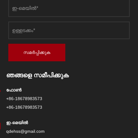
സമർപ്പിക്കുക
ഞങ്ങളെ സമീപിക്കുക
ഫോൺ
+86-18678983573
+86-18678983573
ഇ-മെയിൽ
qdehss@gmail.com