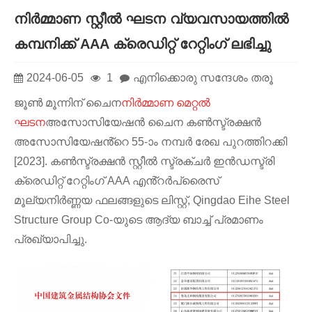
നിർമ്മാണ സ്റ്റീൽ ഘടന വ്യവസായത്തിൽ
കമ്പനിക്ക് AAA ക്രെഡിറ്റ് റേറ്റിംഗ് ലഭിച്ചു
2024-06-05
1
എനിക്കൊരു സന്ദേശം തരൂ
ജൂൺ മൂന്നിന് ചൈന
നിർമ്മാണ മെറ്റൽ
ഘടന
അസോസിയേഷൻ ചൈന കൺസ്ട്രക്ഷൻ
അസോസിയേഷൻ്റെ 55-ാം നമ്പർ രേഖ പുറത്തിറക്കി
[2023]. കൺസ്ട്രക്ഷൻ സ്റ്റീൽ സ്ട്രക്ചർ ഇൻഡസ്ട്രി
ക്രെഡിറ്റ് റേറ്റിംഗ് AAA എൻ്റർപ്രൈസ്
മൂല്യനിർണ്ണയ ഫലങ്ങളുടെ ലിസ്റ്റ്, Qingdao Eihe Steel
Structure Group Co-യുടെ ആദ്യ ബാച്ച് പ്രമാണം
പ്രഖ്യാപിച്ചു.