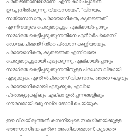
പ്രതിജ്ഞാബദ്ധമാണ്" എന്ന കാഴ്ചപ്പാടിൽ
ഉറച്ചുനിൽക്കുന്നു. വ്യവസായം", "വിനയം,
സത്യസന്ധത, പ്രായോഗികത, കൃതജ്ഞത"
എന്നിവയുടെ പെരുമാറ്റച്ചട്ടം, എല്ലായ്‌പ്പോഴും
സമഗ്രത കെട്ടിപ്പടുക്കുന്നതിനെ എൻ്റർപ്രൈസ്
ഡെവലപ്‌മെൻ്റിൻ്റെ പ്രധാന കണ്ണിയായും,
പ്രായോഗികത, കൃതജ്ഞത എന്നിവയെ
പെരുമാറ്റച്ചട്ടമായി എടുക്കുന്നു, എല്ലായ്‌പ്പോഴും
സമഗ്രത കെട്ടിപ്പടുക്കുന്നതിനുള്ള പ്രധാന ലിങ്കായി
എടുക്കുക. എൻ്റർപ്രൈസ് വികസനം, ഓരോ ഘട്ടവും
പ്രായോഗികമായി എടുക്കുക, എല്ലാ
പ്രോജക്റ്റുകളിലും എല്ലാ ഉൽപ്പന്നങ്ങളിലും
ഗൗരവമായി ഒരു നല്ല ജോലി ചെയ്യുക.
ഈ വിലയിരുത്തൽ കമ്പനിയുടെ സമഗ്രതയ്ക്കുള്ള
അസോസിയേഷൻ്റെ അംഗീകാരമാണ്, കൂടാതെ